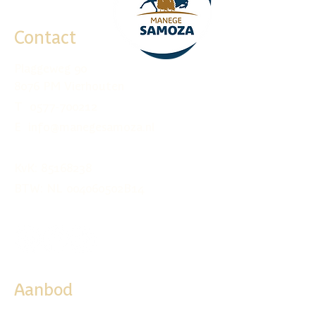
Contact
Plaggeweg 90
8076 PM Vierhouten
T
0577-700212
E info@manegesamoza.nl
KvK:
85168238
BTW: NL 004060502B14
Aanbod