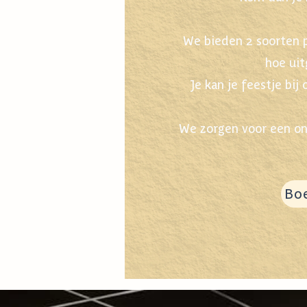
We bieden 2 soorten p
hoe uit
Je kan je feestje bi
We zorgen voor een onv
Boe