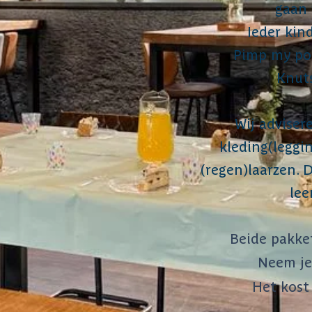
gaan 
Ieder kin
Pimp my pon
Knuts
Wij adviser
kleding(leggi
(regen)laarzen. 
lee
Beide pakket
Neem je
Het kost 