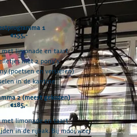
estprogramma 1
€155,-
 met limonade en taart
lletjes met 2 pony's
y (poetsen en versieren)
elen in de kantine
amma 2​
(meest gekozen)
€185,-
 met limonade en taart
den in de rijbak. Bij mooi weer