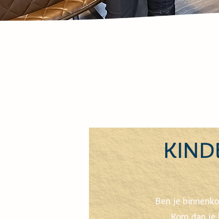
KIND
Ben je binnenko
Kom dan je k