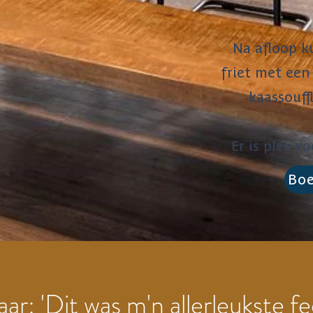
Na afloop ku
friet met een 
kaassouff
Er is plek v
Boe
aar: 'Dit was m'n allerleukste fe