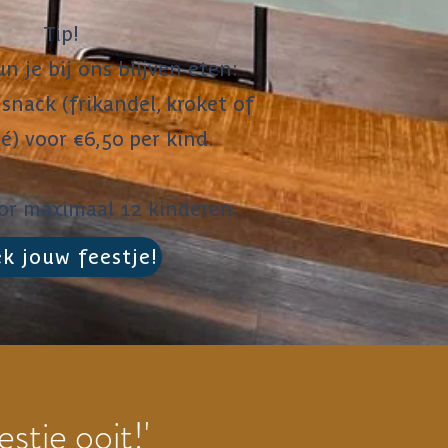
Tip!
n je bij ons blijven eten:
snack (frikandel, kroket of
lé) voor €6,50 per kind.
oor maximaal 12 kinderen.
k jouw feestje!
estje ooit!'