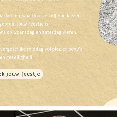
akketten, waardoor je zelf kan kiezen
gebreid jouw feestje is.
j ons op woensdag en zaterdag vieren.
ergetelijke middag vol plezier, pony’s
en gezelligheid!
k jouw feestje!