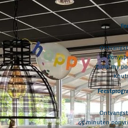
Fe
Ontvangst
Ponyspe
Pimp my pon
Knuts
Feestprogr
Ontvangst
45 minuten ponyrij