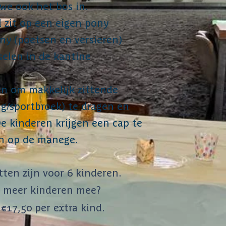
we ook het bos in.
d zit op een eigen pony
y (poetsen en versieren)
elen in de kantine
en om makkelijk zittende
ng/sportbroek) te dragen en
De kinderen krijgen een cap te
n op de manege.
ten zijn voor 6 kinderen.
 meer kinderen mee?
€17,50 per extra kind.