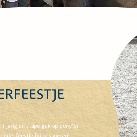
ERFEESTJE
rt jarig en stapelgek op pony's?
inderfeestje bij ons vieren!