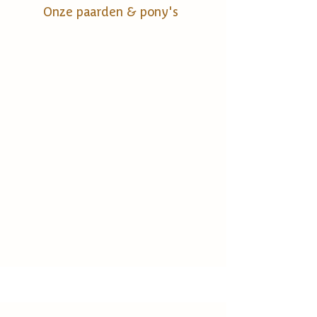
Onze paarden & pony's