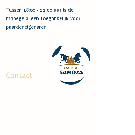
Tussen 18:00 - 21:00 uur is de
manege alleen toegankelijk voor
paardeneigenaren.
Contact
Plaggeweg 90
8076 PM Vierhouten
T
0577-700212
E info@manegesamoza.nl
KvK:
85168238