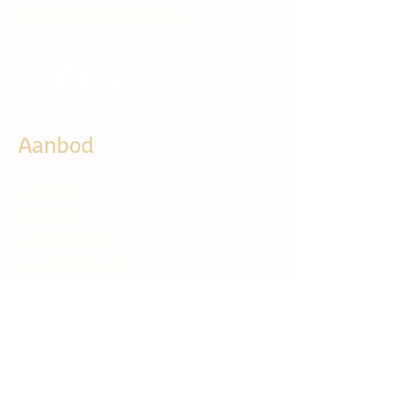
BTW: NL 004060502B14
Aanbod
> Bosrit
> Staprit
> Paardrijles
> Kinderfeestje
> Pony/Paarden lease
> Vakantiestalling
> Activiteiten
> Faciliteiten