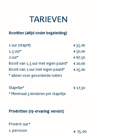
TARIEVEN
Bosritten (altijd onder begeleiding)
1 uur (staprit)
€ 35,00
1,5 uur*
€ 50,00
2 uur*
€ 67,50
Bosrit van 1,5 uur met eigen paard*
€ 20,00
Bosrit van 2 uur met eigen paard*
€ 25,00
* alleen voor gevorderde ruiters
Stapritje*
€ 17,50
* Minimaal 3 kinderen per stapritje
Privéritten (rij-ervaring vereist)
Privérit uur*
1 persoon
€ 75,00