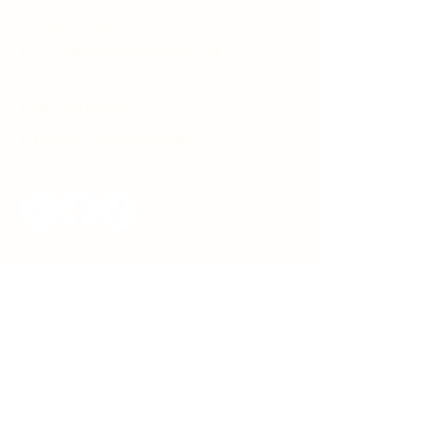
T
0577-700212
E info@manegesamoza.nl
KvK:
85168238
BTW: NL 004060502B14
Aanbod
> Bosrit
> Staprit
> Paardrijles
> Kinderfeestje
> Pony/Paarden lease