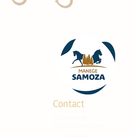
Contact
Plaggeweg 90
8076 PM Vierhouten
T 0577-700212