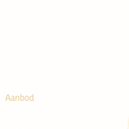
Aanbod
> Bosrit
> Faciliteiten
> Staprit
> Tarieven
> Paardrijles
> Vacatures