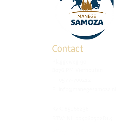
Contact
Plaggeweg 90
8076 PM Vierhouten
T 0577-700212
E info@manegesamoza.nl
KvK: 85168238
BTW: NL 004060502B14