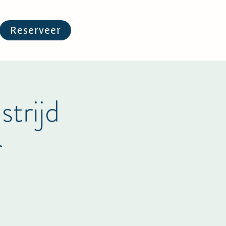
Reserveer
trijd
r