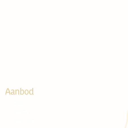
Aanbod
> Bosrit
> Faciliteiten
> Staprit
> Tarieven
> Paardrijles
> Vacatures