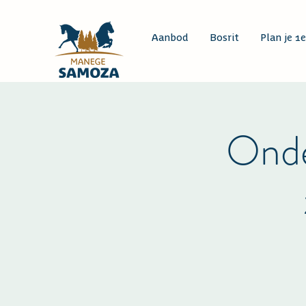
Aanbod
Bosrit
Plan je 1e
Onde