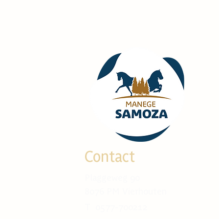
Contact
Plaggeweg 90
8076 PM Vierhouten
T 0577-700212