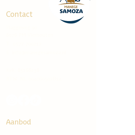
Contact
Plaggeweg 90
8076 PM Vierhouten
T
0577-700212
E info@manegesamoza.nl
KvK:
85168238
BTW: NL 004060502B14
Aanbod