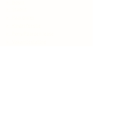
> Bosrit
> Staprit
> Paardrijles
> Kinderfeestje
> Pony/Paarden lease
> Vakantiestalling
> Activiteiten
> Faciliteiten
> Tarieven
> Vacatures
> Openingstijden
> Algemene voorwaarden