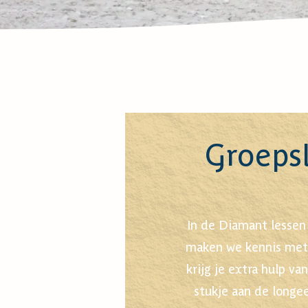
Groeps
In de Diamant lessen 
maken we kennis met d
krijg je extra hulp va
stukje aan de longee