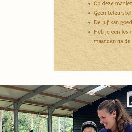
Op deze manier 
Geen teleurstel
De juf kan goed
Heb je een les 
maanden na de 