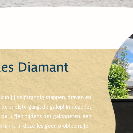
les Diamant
kun jij zelfstandig stappen, draven en
e snelste gang, de galop! In deze les
n de juffen tijdens het galopperen, een
rlijn is in deze les geen probleem. Je