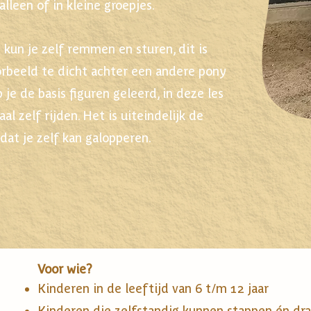
alleen of in kleine groepjes.
 en kun je zelf remmen en sturen, dit is
oorbeeld te dicht achter een andere pony
eb je de basis figuren geleerd, in deze les
aal zelf rijden. Het is uiteindelijk de
dat je zelf kan galopperen.
Voor wie?
Kinderen in de leeftijd van 6 t/m 12 jaar
Kinderen die zelfstandig kunnen stappen én dr