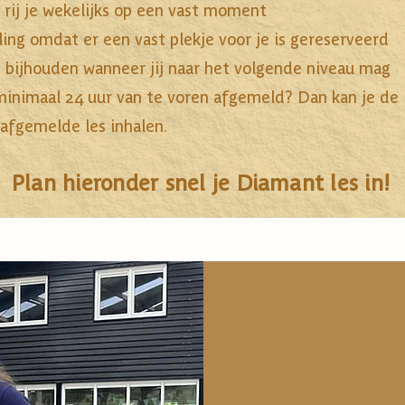
rij je wekelijks op een vast moment
ling omdat er een vast plekje voor je is gereserveerd
 bijhouden wanneer jij naar het volgende niveau mag
minimaal 24 uur van te voren afgemeld? Dan kan je de 
afgemelde les inhalen.
Plan hieronder snel je Diamant les in!