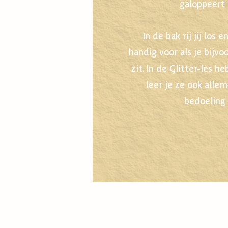
galoppeert 
In de bak rij jij los
handig voor als je bijv
zit. In de Glitter-les h
leer je ze ook allem
bedoeling 