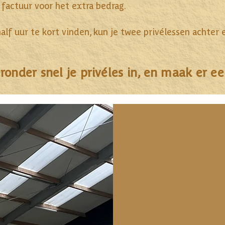
 factuur voor het extra bedrag.
alf uur te kort vinden, kun je twee privélessen achter 
ronder snel je privéles in, en maak er e