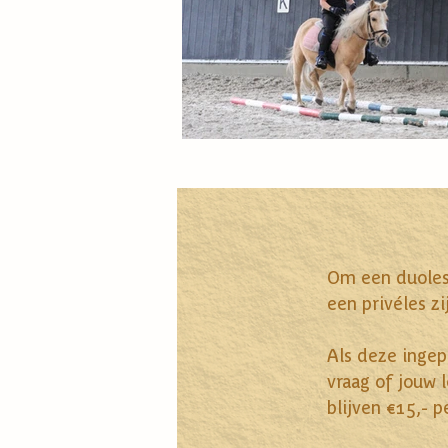
Om een duoles 
een privéles zi
Als deze ingep
vraag of jouw 
blijven €15,- p