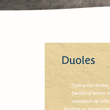
Duoles
Tijdens een duoles 
familie of kennis. 
aangepast op jullie
houding en rijvaardigh