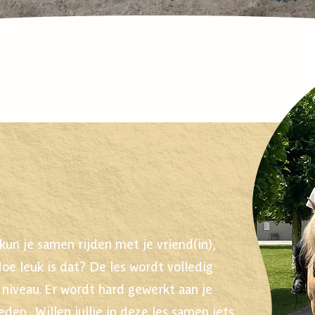
kun je samen rijden met je vriend(in),
Hoe leuk is dat? De les wordt volledig
 niveau.
​
Er wordt hard gewerkt aan
je
eden. Willen jullie in deze les samen iets