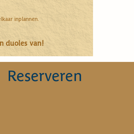
elkaar inplannen.
en duoles van!
Reserveren